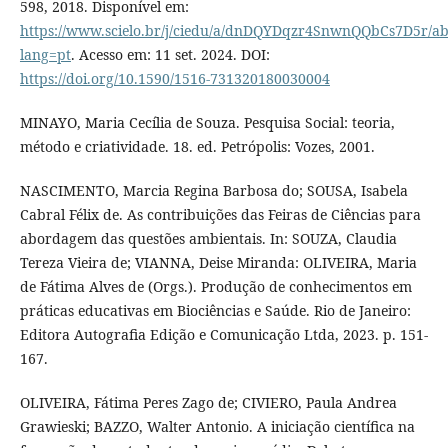
598, 2018. Disponível em:
https://www.scielo.br/j/ciedu/a/dnDQYDqzr4SnwnQQbCs7D5r/abs
lang=pt
. Acesso em: 11 set. 2024. DOI:
https://doi.org/10.1590/1516-731320180030004
MINAYO, Maria Cecília de Souza. Pesquisa Social: teoria,
método e criatividade. 18. ed. Petrópolis: Vozes, 2001.
NASCIMENTO, Marcia Regina Barbosa do; SOUSA, Isabela
Cabral Félix de. As contribuições das Feiras de Ciências para
abordagem das questões ambientais. In: SOUZA, Claudia
Tereza Vieira de; VIANNA, Deise Miranda: OLIVEIRA, Maria
de Fátima Alves de (Orgs.). Produção de conhecimentos em
práticas educativas em Biociências e Saúde. Rio de Janeiro:
Editora Autografia Edição e Comunicação Ltda, 2023. p. 151-
167.
OLIVEIRA, Fátima Peres Zago de; CIVIERO, Paula Andrea
Grawieski; BAZZO, Walter Antonio. A iniciação científica na