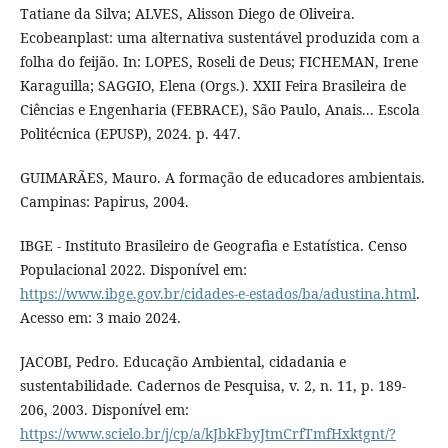
Tatiane da Silva; ALVES, Alisson Diego de Oliveira.
Ecobeanplast: uma alternativa sustentável produzida com a
folha do feijão. In: LOPES, Roseli de Deus; FICHEMAN, Irene
Karaguilla; SAGGIO, Elena (Orgs.). XXII Feira Brasileira de
Ciências e Engenharia (FEBRACE), São Paulo, Anais... Escola
Politécnica (EPUSP), 2024. p. 447.
GUIMARÃES, Mauro. A formação de educadores ambientais.
Campinas: Papirus, 2004.
IBGE - Instituto Brasileiro de Geografia e Estatística. Censo
Populacional 2022. Disponível em:
https://www.ibge.gov.br/cidades-e-estados/ba/adustina.html
.
Acesso em: 3 maio 2024.
JACOBI, Pedro. Educação Ambiental, cidadania e
sustentabilidade. Cadernos de Pesquisa, v. 2, n. 11, p. 189-
206, 2003. Disponível em:
https://www.scielo.br/j/cp/a/kJbkFbyJtmCrfTmfHxktgnt/?