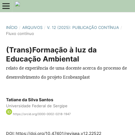
INÍCIO
/
ARQUIVOS
/
V. 12 (2025): PUBLICAÇÃO CONTÍNUA
/
Fluxo contínuo
(Trans)Formação à luz da
Educação Ambiental
relato de experiência de uma docente acerca do processo de
desenvolvimento do projeto Ecobeanplast
Tatiane da Silva Santos
Universidade Federal de Sergipe
https://orcid.org/0000-0002-0218-1947
DOI:
https://doi.org/10.47401/revisea.v12.22522