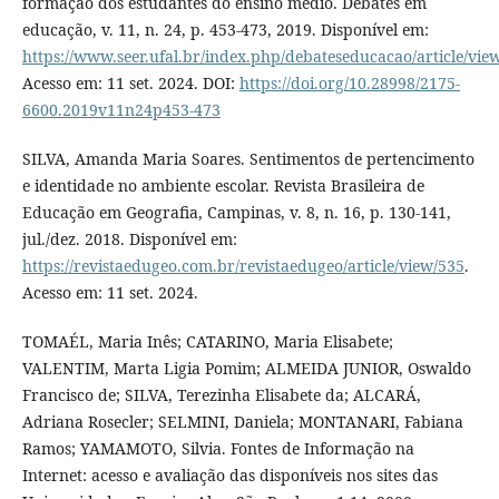
formação dos estudantes do ensino médio. Debates em
educação, v. 11, n. 24, p. 453-473, 2019. Disponível em:
https://www.seer.ufal.br/index.php/debateseducacao/article/vie
Acesso em: 11 set. 2024. DOI:
https://doi.org/10.28998/2175-
6600.2019v11n24p453-473
SILVA, Amanda Maria Soares. Sentimentos de pertencimento
e identidade no ambiente escolar. Revista Brasileira de
Educação em Geografia, Campinas, v. 8, n. 16, p. 130-141,
jul./dez. 2018. Disponível em:
https://revistaedugeo.com.br/revistaedugeo/article/view/535
.
Acesso em: 11 set. 2024.
TOMAÉL, Maria Inês; CATARINO, Maria Elisabete;
VALENTIM, Marta Ligia Pomim; ALMEIDA JUNIOR, Oswaldo
Francisco de; SILVA, Terezinha Elisabete da; ALCARÁ,
Adriana Rosecler; SELMINI, Daniela; MONTANARI, Fabiana
Ramos; YAMAMOTO, Silvia. Fontes de Informação na
Internet: acesso e avaliação das disponíveis nos sites das