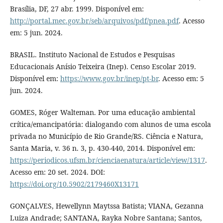
Brasília, DF, 27 abr. 1999. Disponível em:
http://portal.mec.gov.br/seb/arquivos/pdf/pnea.pdf
. Acesso
em: 5 jun. 2024.
BRASIL. Instituto Nacional de Estudos e Pesquisas
Educacionais Anísio Teixeira (Inep). Censo Escolar 2019.
Disponível em:
https://www.gov.br/inep/pt-br
. Acesso em: 5
jun. 2024.
GOMES, Róger Walteman. Por uma educação ambiental
crítica/emancipatória: dialogando com alunos de uma escola
privada no Município de Rio Grande/RS. Ciência e Natura,
Santa Maria, v. 36 n. 3, p. 430-440, 2014. Disponível em:
https://periodicos.ufsm.br/cienciaenatura/article/view/1317
.
Acesso em: 20 set. 2024. DOI:
https://doi.org/10.5902/2179460X13171
GONÇALVES, Hewellynn Maytssa Batista; VIANA, Gezanna
Luiza Andrade; SANTANA, Rayka Nobre Santana; Santos,