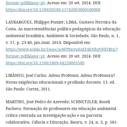
format=pdf&lang=pt
. Acesso em: 20 set. 2024. DOI:
https://doi.org/10.1590/S0100-15742003000100008
LAYRARGUES, Philippe Pomier; LIMA, Gustavo Ferreira da
Costa. As macrotendências político-pedagógicas da educação
ambiental brasileira. Ambiente & Sociedade, São Paulo, n. 1,
v. 17, p. 23-40, jan./mar. 2014. Disponível em:
https://www.scielo.br/j/asoc/a/8FP6nynhjdZ4hYdqVFdYRtx/?
format=pdf&lang=pt
. Acesso em: 20 set. 2024. DOI:
https://doi.org/10.1590/1809-44220003500
LIBÂNEO, José Carlos. Adeus Professor, Adeus Professora?
Novas exigências educacionais e profissão docente. 13. ed.
São Paulo: Cortez, 2011.
MARTINS, José Pedro de Azevedo; SCHNETZLER, Roseli
Pacheco. Formação de professores em educação ambiental
crítica centrada na investigação-ação e na parceria
colaborativa. Ciência e Educação, Bauru, v. 24, n. 3, p. 581-