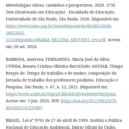
Metodologias ativas: caminhos e perspectivas. 2020. 375f.
Tese (Doutorado em Educação) - Faculdade de Educação,
Universidade de São Paulo, São Paulo, 2020. Disponível em:
https://www.teses.usp.br/teses/disponiveis/48/48134/tde-
16022021-
115104/publico/MARIA_HELENA_ANTUNES_rev.pdf
. Acesso
em: 20 set. 2024.
BARBOSA, Andreza; FERNANDES, Maria José da Silva;
CUNHA, Renata Cristina Oliveira Barrichelo; AGUIAR, Thiago
Borges de. Tempo de trabalho e de ensino: composição da
jornada de trabalho dos professores paulistas. Educação e
Pesquisa, São Paulo, v. 47, n. 12, 2021. Disponível em:
https://www.scielo.br/j/ep/a/CKkcb8c8Jt4wNwhvVsqSptm/
.
Acesso em: 5 jun. 2024. DOI:
https://doi.org/10.1590/s1678-
4634202147235807
BRASIL. Lei nº 9795 de 27 de abril de 1999. Institui a Política
Nacional de Educação Ambiental. Diário Oficial da União,