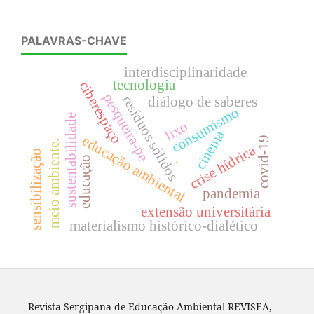
Para Leitores
Para Autores
Para Bibliotecários
PALAVRAS-CHAVE
interdisciplinaridade
tecnologia
ciberespaço
pesqueira-pe
resíduos sólidos
diálogo de saberes
consumismo
sustentabilidade
lixo
cinema
educação ambiental
covid-19
meio ambiente.
crise hídrica
sensibilização
educação
.
pandemia
extensão universitária
materialismo histórico-dialético