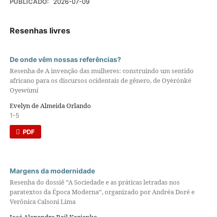
PUBLICADO:
2026-07-09
Resenhas livres
De onde vêm nossas referências?
Resenha de A invenção das mulheres: construindo um sentido
africano para os discursos ocidentais de gênero, de Oyèrónké
Oyewùmí
Evelyn de Almeida Orlando
1-5
PDF
Margens da modernidade
Resenha do dossiê “A Sociedade e as práticas letradas nos
paratextos da Época Moderna”, organizado por Andréa Doré e
Verônica Calsoni Lima
José Alexandre Bail Kazienko