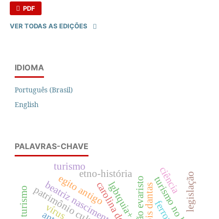
PDF
VER TODAS AS EDIÇÕES
IDIOMA
Português (Brasil)
English
PALAVRAS-CHAVE
turismo
ciência
etno-história
legislação
egito antigo
turismo no brasil
conceição evaristo
beatriz nascimento
carolina de jesus
lgbtquia+
patrimônio cultural
ferrovias
vírus