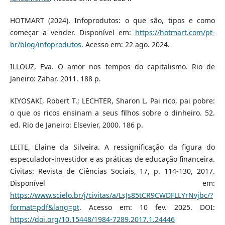
HOTMART (2024). Infoprodutos: o que são, tipos e como
começar a vender. Disponível em:
https://hotmart.com/pt-
br/blog/infoprodutos
. Acesso em: 22 ago. 2024.
ILLOUZ, Eva. O amor nos tempos do capitalismo. Rio de
Janeiro: Zahar, 2011. 188 p.
KIYOSAKI, Robert T.; LECHTER, Sharon L. Pai rico, pai pobre:
o que os ricos ensinam a seus filhos sobre o dinheiro. 52.
ed. Rio de Janeiro: Elsevier, 2000. 186 p.
LEITE, Elaine da Silveira. A ressignificação da figura do
especulador-investidor e as práticas de educação financeira.
Civitas: Revista de Ciências Sociais, 17, p. 114-130, 2017.
Disponível em:
https://www.scielo.br/j/civitas/a/LsJs85tCR9CWDFLLYrNvjbc/?
format=pdf&lang=pt
. Acesso em: 10 fev. 2025. DOI:
https://doi.org/10.15448/1984-7289.2017.1.24446