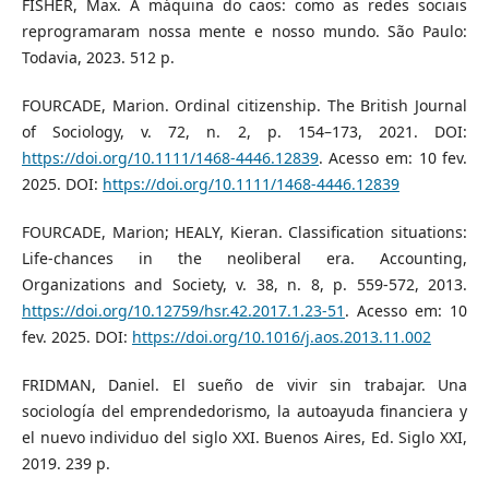
FISHER, Max. A máquina do caos: como as redes sociais
reprogramaram nossa mente e nosso mundo. São Paulo:
Todavia, 2023. 512 p.
FOURCADE, Marion. Ordinal citizenship. The British Journal
of Sociology, v. 72, n. 2, p. 154–173, 2021. DOI:
https://doi.org/10.1111/1468-4446.12839
. Acesso em: 10 fev.
2025. DOI:
https://doi.org/10.1111/1468-4446.12839
FOURCADE, Marion; HEALY, Kieran. Classification situations:
Life-chances in the neoliberal era. Accounting,
Organizations and Society, v. 38, n. 8, p. 559-572, 2013.
https://doi.org/10.12759/hsr.42.2017.1.23-51
. Acesso em: 10
fev. 2025. DOI:
https://doi.org/10.1016/j.aos.2013.11.002
FRIDMAN, Daniel. El sueño de vivir sin trabajar. Una
sociología del emprendedorismo, la autoayuda financiera y
el nuevo individuo del siglo XXI. Buenos Aires, Ed. Siglo XXI,
2019. 239 p.