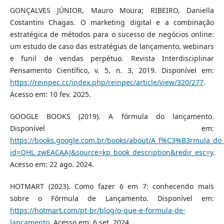
GONÇALVES JÚNIOR, Mauro Moura; RIBEIRO, Daniella
Costantini Chagas. O marketing digital e a combinação
estratégica de métodos para o sucesso de negócios online:
um estudo de caso das estratégias de lançamento, webinars
e funil de vendas perpétuo. Revista Interdisciplinar
Pensamento Científico, v. 5, n. 3, 2019. Disponível em:
https://reinpec.cc/index.php/reinpec/article/view/320/277
.
Acesso em: 10 fev. 2025.
GOOGLE BOOKS (2019). A fórmula do lançamento.
Disponível em:
https://books.google.com.br/books/about/A_f%C3%B3rmula_d
id=QHL_zwEACAAJ&source=kp_book_description&redir_esc=y
.
Acesso em: 22 ago. 2024.
HOTMART (2023). Como fazer 6 em 7: conhecendo mais
sobre o Fórmula de Lançamento. Disponível em:
https://hotmart.com/pt-br/blog/o-que-e-formula-de-
lancamento
. Acesso em: 6 set. 2024.