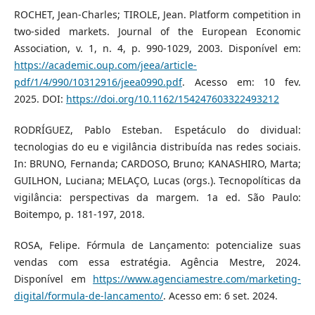
ROCHET, Jean-Charles; TIROLE, Jean. Platform competition in
two-sided markets. Journal of the European Economic
Association, v. 1, n. 4, p. 990-1029, 2003. Disponível em:
https://academic.oup.com/jeea/article-
pdf/1/4/990/10312916/jeea0990.pdf
. Acesso em: 10 fev.
2025. DOI:
https://doi.org/10.1162/154247603322493212
RODRÍGUEZ, Pablo Esteban. Espetáculo do dividual:
tecnologias do eu e vigilância distribuída nas redes sociais.
In: BRUNO, Fernanda; CARDOSO, Bruno; KANASHIRO, Marta;
GUILHON, Luciana; MELAÇO, Lucas (orgs.). Tecnopolíticas da
vigilância: perspectivas da margem. 1a ed. São Paulo:
Boitempo, p. 181-197, 2018.
ROSA, Felipe. Fórmula de Lançamento: potencialize suas
vendas com essa estratégia. Agência Mestre, 2024.
Disponível em
https://www.agenciamestre.com/marketing-
digital/formula-de-lancamento/
. Acesso em: 6 set. 2024.