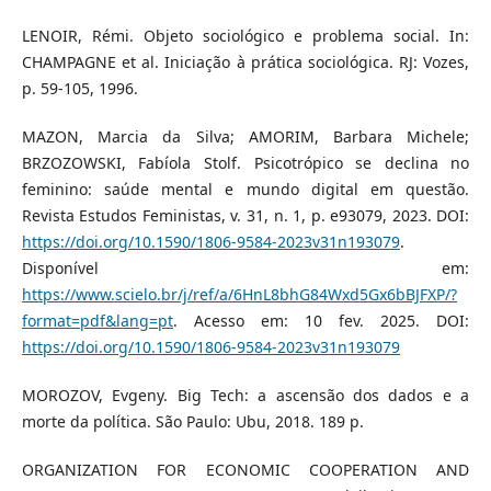
LENOIR, Rémi. Objeto sociológico e problema social. In:
CHAMPAGNE et al. Iniciação à prática sociológica. RJ: Vozes,
p. 59-105, 1996.
MAZON, Marcia da Silva; AMORIM, Barbara Michele;
BRZOZOWSKI, Fabíola Stolf. Psicotrópico se declina no
feminino: saúde mental e mundo digital em questão.
Revista Estudos Feministas, v. 31, n. 1, p. e93079, 2023. DOI:
https://doi.org/10.1590/1806-9584-2023v31n193079
.
Disponível em:
https://www.scielo.br/j/ref/a/6HnL8bhG84Wxd5Gx6bBJFXP/?
format=pdf&lang=pt
. Acesso em: 10 fev. 2025. DOI:
https://doi.org/10.1590/1806-9584-2023v31n193079
MOROZOV, Evgeny. Big Tech: a ascensão dos dados e a
morte da política. São Paulo: Ubu, 2018. 189 p.
ORGANIZATION FOR ECONOMIC COOPERATION AND