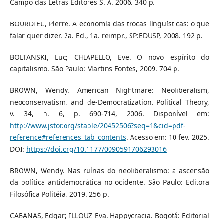
Campo das Letras Editores S. A. 2006. 340 p.
BOURDIEU, Pierre. A economia das trocas linguísticas: o que
falar quer dizer. 2a. Ed., 1a. reimpr., SP:EDUSP, 2008. 192 p.
BOLTANSKI, Luc; CHIAPELLO, Eve. O novo espírito do
capitalismo. São Paulo: Martins Fontes, 2009. 704 p.
BROWN, Wendy. American Nightmare: Neoliberalism,
neoconservatism, and de-Democratization. Political Theory,
v. 34, n. 6, p. 690-714, 2006. Disponível em:
http://www.jstor.org/stable/20452506?seq=1&cid=pdf-
reference#references_tab_contents
. Acesso em: 10 fev. 2025.
DOI:
https://doi.org/10.1177/0090591706293016
BROWN, Wendy. Nas ruínas do neoliberalismo: a ascensão
da política antidemocrática no ocidente. São Paulo: Editora
Filosófica Politéia, 2019. 256 p.
CABANAS, Edgar; ILLOUZ Eva. Happycracia. Bogotá: Editorial