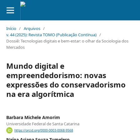
Início
/
Arquivos
/
v. 44 (2025): Revista TOMO (Publicação Contínua)
/
Dossiê: Tecnologias digitais e bem-estar: o olhar da Sociologia dos
Mercados
Mundo digital e
empreendedorismo: novas
expressões do conservadorismo
na era algorítmica
Barbara Michele Amorim
Universidade Federal de Santa Catarina
https://orcid.org/0000-0003-0068-9568
Naína Ariana Souza Tumelero