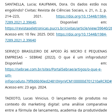
SANTAELLA, Lucia; KAUFMAN, Dora. Os dados estão nos
engolindo? Civitas: Revista de Ciências Sociais, v. 21, n. 2, p.
214–223, 2021.
https://doi.org/10.15448/1984-
7289.2021.2.39640
. Disponível em:
https://revistaseletronicas.pucrs.br/civitas/article/view/39640/
Acesso em: 10 fev. 2025. DOI:
https://doi.org/10.15448/1984-
7289.2021.2.39640
SERVIÇO BRASILEIRO DE APOIO ÀS MICRO E PEQUENAS
EMPRESAS – SEBRAE (2022). O que é um infoproduto?
Disponível em:
https://sebrae.com.br/sites/PortalSebrae/artigos/o-que-e-
um-
infoproduto,79f8d6b90ed24810VgnVCM100000d701210aRCRD#
Acesso em: 23 ago. 2024.
TADIOTO, Lucas Vinicius. O lançamento de produtos no
contexto do marketing digital: uma análise comparativa
entre a fórmula de lançamento, academia da produtividade