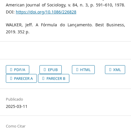
American Journal of Sociology, v. 84, n. 3, p. 591–610, 1978.
DOI:
https://doi.org/10.1086/226828
WALKER, Jeff. A Fórmula do Lançamento. Best Business,
2019. 352 p.
PDF/A
EPUB
HTML
XML
PARECER A
PARECER B
Publicado
2025-03-11
Como Citar