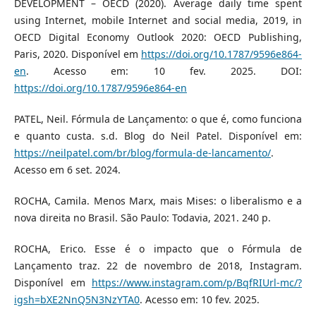
DEVELOPMENT – OECD (2020). Average daily time spent
using Internet, mobile Internet and social media, 2019, in
OECD Digital Economy Outlook 2020: OECD Publishing,
Paris, 2020. Disponível em
https://doi.org/10.1787/9596e864-
en
. Acesso em: 10 fev. 2025. DOI:
https://doi.org/10.1787/9596e864-en
PATEL, Neil. Fórmula de Lançamento: o que é, como funciona
e quanto custa. s.d. Blog do Neil Patel. Disponível em:
https://neilpatel.com/br/blog/formula-de-lancamento/
.
Acesso em 6 set. 2024.
ROCHA, Camila. Menos Marx, mais Mises: o liberalismo e a
nova direita no Brasil. São Paulo: Todavia, 2021. 240 p.
ROCHA, Erico. Esse é o impacto que o Fórmula de
Lançamento traz. 22 de novembro de 2018, Instagram.
Disponível em
https://www.instagram.com/p/BqfRIUrl-mc/?
igsh=bXE2NnQ5N3NzYTA0
. Acesso em: 10 fev. 2025.