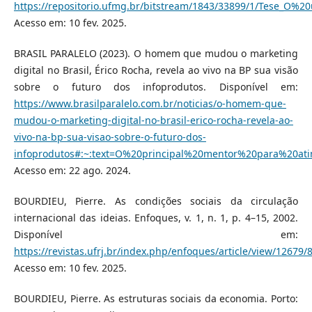
https://repositorio.ufmg.br/bitstream/1843/33899/1/Te
Acesso em: 10 fev. 2025.
BRASIL PARALELO (2023). O homem que mudou o marketing
digital no Brasil, Érico Rocha, revela ao vivo na BP sua visão
sobre o futuro dos infoprodutos. Disponível em:
https://www.brasilparalelo.com.br/noticias/o-homem-que-
mudou-o-marketing-digital-no-brasil-erico-rocha-revela-ao-
vivo-na-bp-sua-visao-sobre-o-futuro-dos-
infoprodutos#:~:text=O%20principal%20mentor%20para%20at
Acesso em: 22 ago. 2024.
BOURDIEU, Pierre. As condições sociais da circulação
internacional das ideias. Enfoques, v. 1, n. 1, p. 4–15, 2002.
Disponível em:
https://revistas.ufrj.br/index.php/enfoques/article/view/12679/
Acesso em: 10 fev. 2025.
BOURDIEU, Pierre. As estruturas sociais da economia. Porto: