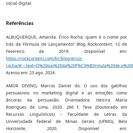
social digital.
Referências
ALBUQUERQUE, Amanda. Érico Rocha: quem é o nome por
trás da Fórmula de Lançamento? Blog Rockcontent. 12 de
Fevereiro de 2019. Disponível em:
https://rockcontent.com/br/blog/erico-
rocha/#:~:text=O%20pai%20da%20F%C3%B3rmula%20de,o%20t
Acesso em: 23 ago. 2024.
AMOR DIVINO, Marcos Daniel do. O uso dos gatilhos
persuasivos no marketing digital e as emoções como
âncoras da persuasão. Orientadora: Helcira Maria
Rodrigues de Lima. 2020. 266 f. Tese (Doutorado em
Recursos Linguísticos) – Faculdade de Letras da
Universidade Federal de Minas Gerais (UFMG), Belo
Horizonte, 2020. Disponível em: