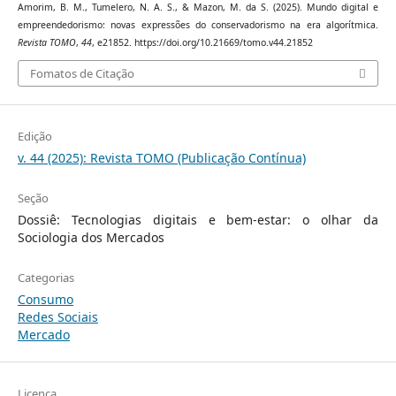
Amorim, B. M., Tumelero, N. A. S., & Mazon, M. da S. (2025). Mundo digital e
empreendedorismo: novas expressões do conservadorismo na era algorítmica.
Revista TOMO
,
44
, e21852. https://doi.org/10.21669/tomo.v44.21852
Fomatos de Citação
Edição
v. 44 (2025): Revista TOMO (Publicação Contínua)
Seção
Dossiê: Tecnologias digitais e bem-estar: o olhar da
Sociologia dos Mercados
Categorias
Consumo
Redes Sociais
Mercado
Licença