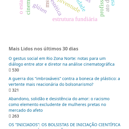
cidade
juventude
estética
mst
glúten
estrutura fundiária
Mais Lidos nos últimos 30 dias
O gestus social em Rio Zona Norte: notas para um
diálogo entre ator e diretor na análise cinematográfica
530
A guerra dos “imbroxáveis” contra a boneca de plástico: a
vertente mais reacionária do bolsonarismo?
321
Abandono, solidão e desistência do amor: o racismo
como elemento excludente de mulheres pretas no
mercado do afeto
263
OS “INICIADOS”: OS BOLSISTAS DE INICIAÇÃO CIENTÍFICA