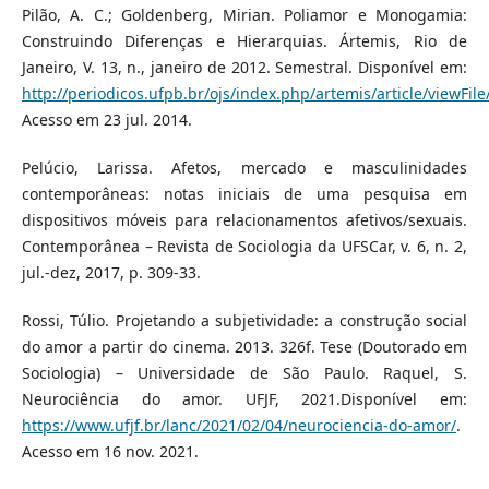
Pilão, A. C.; Goldenberg, Mirian. Poliamor e Monogamia:
Construindo Diferenças e Hierarquias. Ártemis, Rio de
Janeiro, V. 13, n., janeiro de 2012. Semestral. Disponível em:
http://periodicos.ufpb.br/ojs/index.php/artemis/article/viewFil
Acesso em 23 jul. 2014.
Pelúcio, Larissa. Afetos, mercado e masculinidades
contemporâneas: notas iniciais de uma pesquisa em
dispositivos móveis para relacionamentos afetivos/sexuais.
Contemporânea – Revista de Sociologia da UFSCar, v. 6, n. 2,
jul.-dez, 2017, p. 309-33.
Rossi, Túlio. Projetando a subjetividade: a construção social
do amor a partir do cinema. 2013. 326f. Tese (Doutorado em
Sociologia) – Universidade de São Paulo. Raquel, S.
Neurociência do amor. UFJF, 2021.Disponível em:
https://www.ufjf.br/lanc/2021/02/04/neurociencia-do-amor/
.
Acesso em 16 nov. 2021.