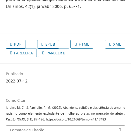
Unisinos, 42(1), jan/abr 2006, p. 65-71.
PDF
EPUB
HTML
XML
PARECER A
PARECER B
Publicado
2022-07-12
Como Citar
Jardim, M. C., & Paoliello, R. M. (2022). Abandono, solidão e desistência do amor: o
racismo como elemento excludente de mulheres pretas no mercado do afeto .
Revista TOMO
, (41), 87–126. https://doi.org/10.21669/tomo.vi41.17483
Fomatos de Citação