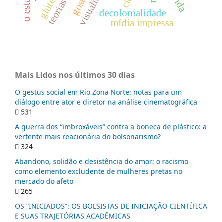
gosto
glúten
decolonialidade
mídia impressa
Mais Lidos nos últimos 30 dias
O gestus social em Rio Zona Norte: notas para um
diálogo entre ator e diretor na análise cinematográfica
531
A guerra dos “imbroxáveis” contra a boneca de plástico: a
vertente mais reacionária do bolsonarismo?
324
Abandono, solidão e desistência do amor: o racismo
como elemento excludente de mulheres pretas no
mercado do afeto
265
OS “INICIADOS”: OS BOLSISTAS DE INICIAÇÃO CIENTÍFICA
E SUAS TRAJETÓRIAS ACADÊMICAS