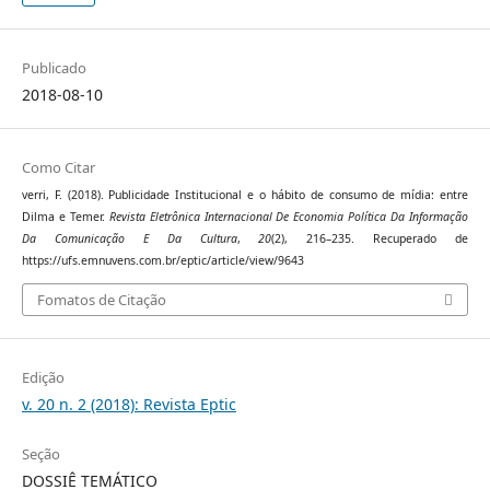
Publicado
2018-08-10
Como Citar
verri, F. (2018). Publicidade Institucional e o hábito de consumo de mídia: entre
Dilma e Temer.
Revista Eletrônica Internacional De Economia Política Da Informação
Da Comunicação E Da Cultura
,
20
(2), 216–235. Recuperado de
https://ufs.emnuvens.com.br/eptic/article/view/9643
Fomatos de Citação
Edição
v. 20 n. 2 (2018): Revista Eptic
Seção
DOSSIÊ TEMÁTICO