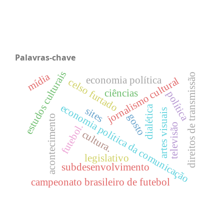
Palavras-chave
estudos culturais
mídia
direitos de transmissão
economia política
jornalismo cultural
celso furtado
ciências
política
economia política da comunicação
dialética
sites
artes visuais
gosto
acontecimento
futebol.
televisão
cultura.
legislativo
subdesenvolvimento
campeonato brasileiro de futebol