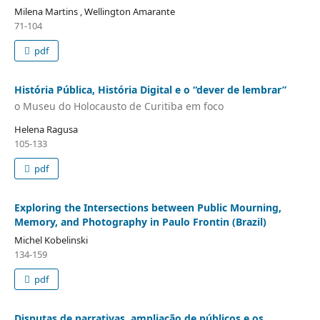
Milena Martins , Wellington Amarante
71-104
pdf
História Pública, História Digital e o “dever de lembrar”
o Museu do Holocausto de Curitiba em foco
Helena Ragusa
105-133
pdf
Exploring the Intersections between Public Mourning,
Memory, and Photography in Paulo Frontin (Brazil)
Michel Kobelinski
134-159
pdf
Disputas de narrativas, ampliação de públicos e os