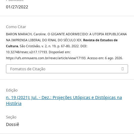
01/27/2022
Como Citar
BARON MARACH, Caroline. O GIGANTE ADORMECIDO: A UTOPIA REPUBLICANA
NA IMPRENSA LIBERAL DO FINAL DO SÉCULO XIX.
Revista de Estudos de
Cultura
, São Cristóvão, v. 2, n. 19, p. 67–80, 2022. DOI:
10.32748/revec.v2i17.17193. Disponível em:
https://ufs.emnuvens.com.br/revec/article/view/17193. Acesso em: 6 ago. 2026.
Fomatos de Citação
Edição
n. 19 (2021): Jul. - Dez.: Projeções Utópicas e Distópicas na
História
Seção
Dossiê