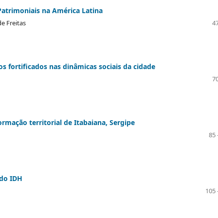
Patrimoniais na América Latina
e Freitas
47
s fortificados nas dinâmicas sociais da cidade
70
mação territorial de Itabaiana, Sergipe
85 
 do IDH
105 