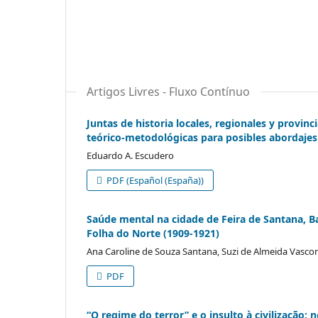
Artigos Livres - Fluxo Contínuo
Juntas de historia locales, regionales y provinc
teórico-metodológicas para posibles abordajes
Eduardo A. Escudero
PDF (Español (España))
Saúde mental na cidade de Feira de Santana, Bah
Folha do Norte (1909-1921)
Ana Caroline de Souza Santana, Suzi de Almeida Vasco
PDF
“O regime do terror” e o insulto à civilização: