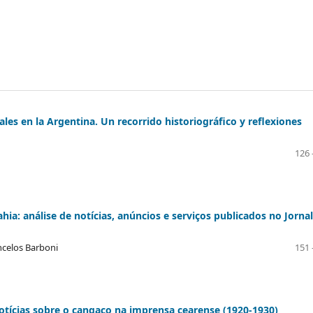
iales en la Argentina. Un recorrido historiográfico y reflexiones
126 
ia: análise de notícias, anúncios e serviços publicados no Jornal
ncelos Barboni
151 
 notícias sobre o cangaço na imprensa cearense (1920-1930)