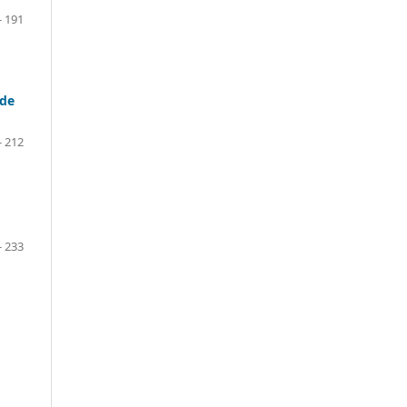
- 191
 de
- 212
- 233