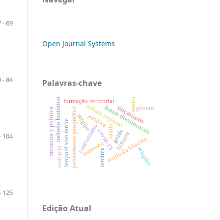
 - 69
Open Journal Systems
 - 84
Palavras-chave
método histórico.
mídia
formação territorial
cultura regional
fontes documentais
sincretismo
gênero
pensamento geográfico
memoria y política
política
sergipe
leopold von ranke.
cristianismo
saúde
covid-19
goiás
história
- 104
teoria da história
memória
sodomia
religião
lemima
- 125
Edição Atual