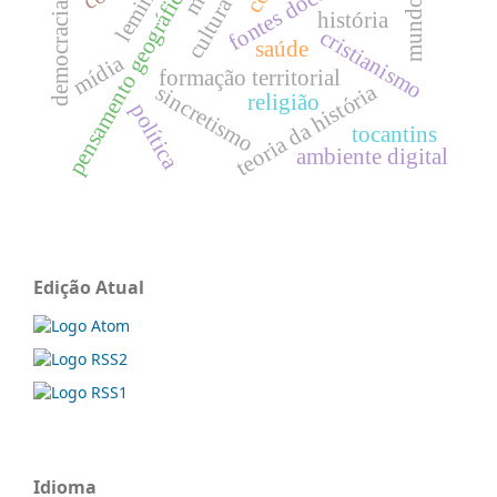
mundo beato
lemima
pensamento geográfico
democracia
história
cristianismo
saúde
mídia
formação territorial
teoria da história
sincretismo
religião
política
tocantins
ambiente digital
Edição Atual
Idioma