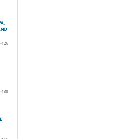
A,
AND
-126
-138
E