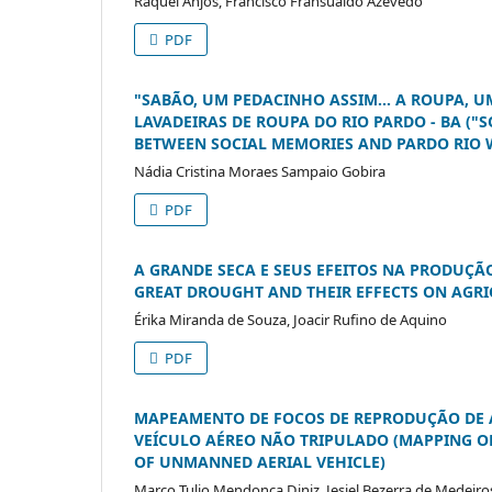
Raquel Anjos, Francisco Fransualdo Azevedo
PDF
"SABÃO, UM PEDACINHO ASSIM... A ROUPA, 
LAVADEIRAS DE ROUPA DO RIO PARDO - BA ("S
BETWEEN SOCIAL MEMORIES AND PARDO RIO 
Nádia Cristina Moraes Sampaio Gobira
PDF
A GRANDE SECA E SEUS EFEITOS NA PRODUÇÃO
GREAT DROUGHT AND THEIR EFFECTS ON AGRI
Érika Miranda de Souza, Joacir Rufino de Aquino
PDF
MAPEAMENTO DE FOCOS DE REPRODUÇÃO DE A
VEÍCULO AÉREO NÃO TRIPULADO (MAPPING OF 
OF UNMANNED AERIAL VEHICLE)
Marco Tulio Mendonça Diniz, Jesiel Bezerra de Medeiro