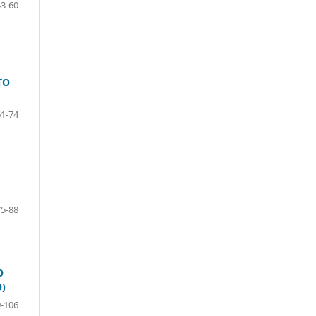
43-60
TO
61-74
75-88
O
)
-106