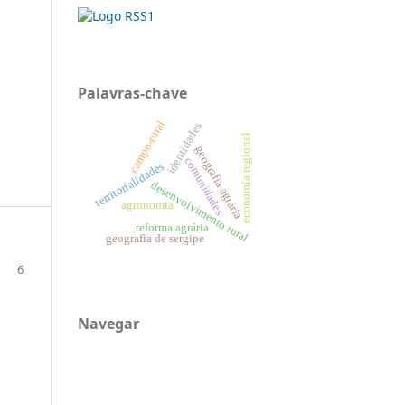
Palavras-chave
campo-rural
identidades
economia regional
geografia agrária
comunidades
territorialidades
desenvolvimento rural
agronomia
reforma agrária
geografia de sergipe
6
Navegar