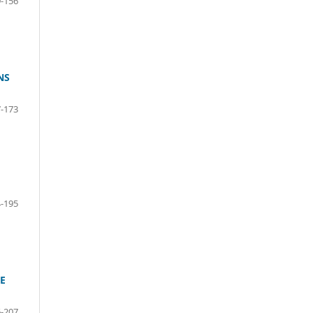
-156
NS
-173
-195
E
-207