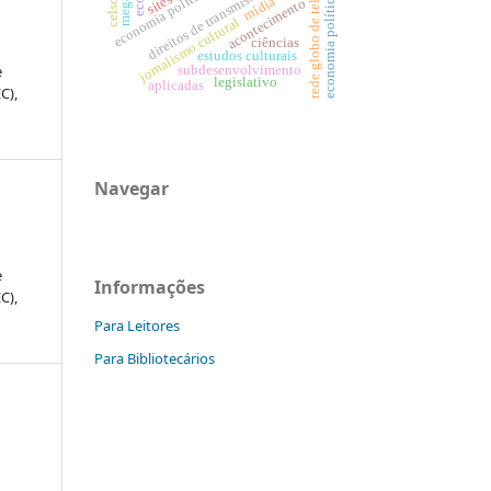
rede globo de televisão
direitos de transmissão
sites
economia política
mídia
acontecimento
jornalismo cultural
ciências
estudos culturais
e
subdesenvolvimento
legislativo
aplicadas
C),
Navegar
e
Informações
C),
Para Leitores
Para Bibliotecários