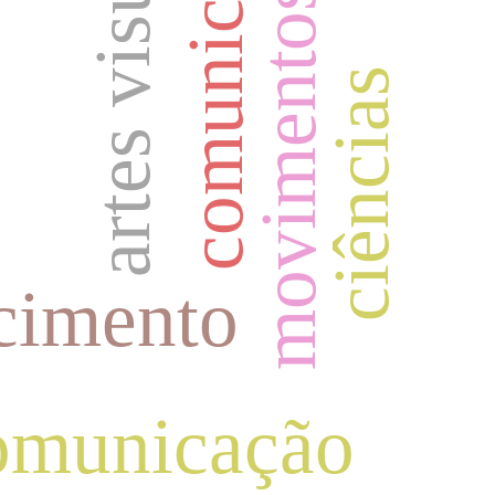
movimentos sociais
comunicação
artes visuais
ciências
cimento
comunicação