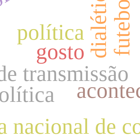
dialética
futebol.
política
gosto
 de transmissão
aconte
lítica
a nacional de 