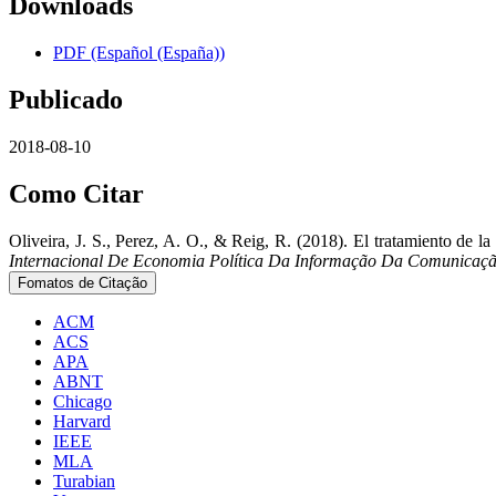
Downloads
PDF (Español (España))
Publicado
2018-08-10
Como Citar
Oliveira, J. S., Perez, A. O., & Reig, R. (2018). El tratamiento de l
Internacional De Economia Política Da Informação Da Comunicaç
Fomatos de Citação
ACM
ACS
APA
ABNT
Chicago
Harvard
IEEE
MLA
Turabian