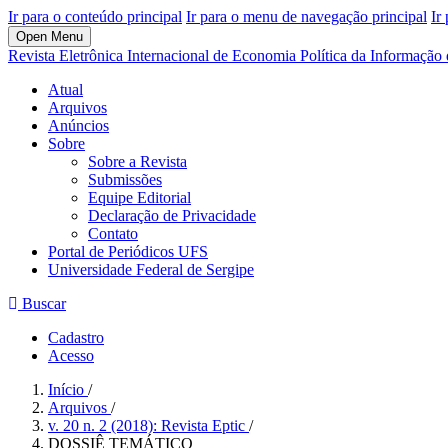
Ir para o conteúdo principal
Ir para o menu de navegação principal
Ir
Open Menu
Revista Eletrônica Internacional de Economia Política da Informaçã
Atual
Arquivos
Anúncios
Sobre
Sobre a Revista
Submissões
Equipe Editorial
Declaração de Privacidade
Contato
Portal de Periódicos UFS
Universidade Federal de Sergipe
Buscar
Cadastro
Acesso
Início
/
Arquivos
/
v. 20 n. 2 (2018): Revista Eptic
/
DOSSIÊ TEMÁTICO