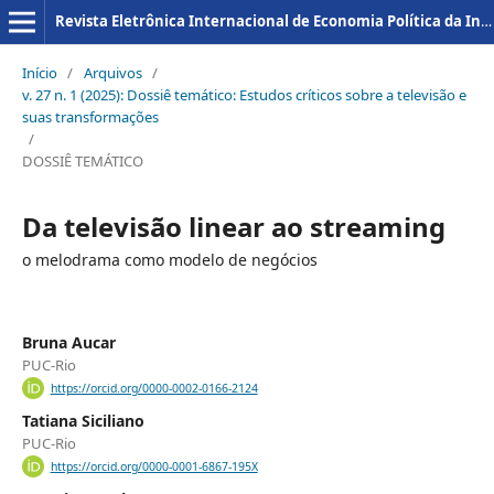
Revista Eletrônica Internacional de Economia Política da Informação da Comunicação e da Cultura
Início
/
Arquivos
/
v. 27 n. 1 (2025): Dossiê temático: Estudos críticos sobre a televisão e
suas transformações
/
DOSSIÊ TEMÁTICO
Da televisão linear ao streaming
o melodrama como modelo de negócios
Bruna Aucar
PUC-Rio
https://orcid.org/0000-0002-0166-2124
Tatiana Siciliano
PUC-Rio
https://orcid.org/0000-0001-6867-195X