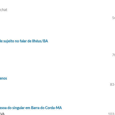
rchat
5
e sujeito no falar de Ilhéus/BA
7
panos
83
essoa do singular em Barra do Corda-MA
LVA
103