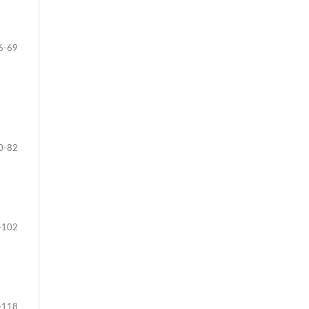
6-69
0-82
-102
-118