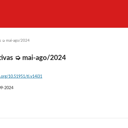
vas ➭ mai-ago/2024
rativas ➭ mai-ago/2024
i.org/10.51951/ti.v14i31
09-2024