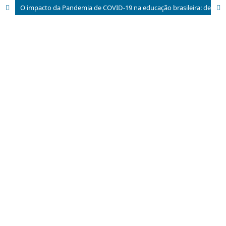
O impacto da Pandemia de COVID-19 na educação brasileira: desvendando desigualdades em três estados da Federação