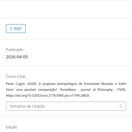
PDF
Publicado
2026-04-05
Como Citar
Paolo Cugini. (2026). A proposta antropológica de Emmanuel Mounier e Edith
Stein: uma possível comparação?.
Prometheus - Journal of Philosophy.
,
17
(49).
https://doi.org/10.52052/issn.2176-5960.pro.v17i49.24826
Fomatos de Citação
Edição