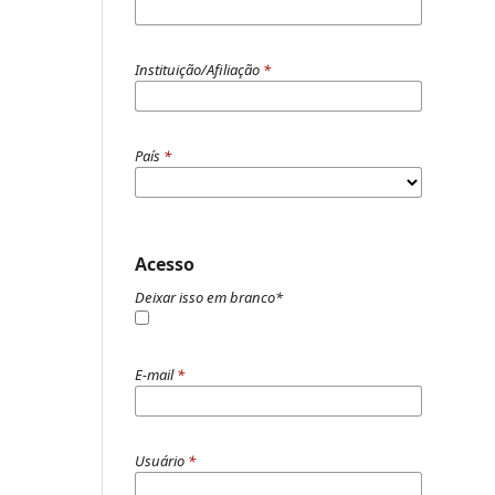
Instituição/Afiliação
*
País
*
Acesso
Deixar isso em branco
*
E-mail
*
Usuário
*