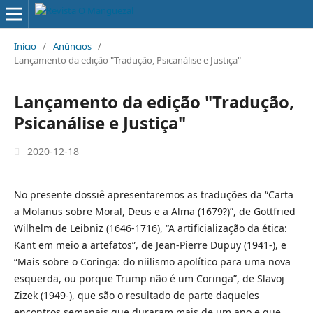
Início
/
Anúncios
/
Lançamento da edição "Tradução, Psicanálise e Justiça"
Lançamento da edição "Tradução,
Psicanálise e Justiça"
2020-12-18
No presente dossiê apresentaremos as traduções da “Carta
a Molanus sobre Moral, Deus e a Alma (1679?)”, de Gottfried
Wilhelm de Leibniz (1646-1716), “A artificialização da ética:
Kant em meio a artefatos”, de Jean-Pierre Dupuy (1941-), e
“Mais sobre o Coringa: do niilismo apolítico para uma nova
esquerda, ou porque Trump não é um Coringa”, de Slavoj
Zizek (1949-), que são o resultado de parte daqueles
encontros semanais que duraram mais de um ano e que