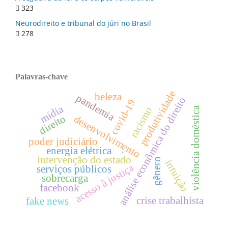
323
Neurodireito e tribunal do júri no Brasil
278
Palavras-chave
produtividade
beleza
pandemia
análise econômica do direito
covid-19
mídia
racismo
violência doméstica
direito
desenvolvimento
poder judiciário
.
energia elétrica
intervenção do estado
gênero
intuição
acesso à justiça
serviços públicos
sobrecarga
facebook
crise trabalhista
fake news