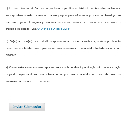
c) Autores têm permissão e são estimulados a publicar e distribuir seu trabalho on-line (ex.:
em repositórios institucionais ou na sua página pessoal) após o processo editorial, já que
isso pode gerar alterações produtivas, bem como aumentar o impacto e a citação do
trabalho publicado (Veja
O Efeito do Acesso Livre
).
d) Os(as) autores(as) dos trabalhos aprovados autorizam a revista a, após a publicação,
ceder seu conteúdo para reprodução em indexadores de conteúdo, bibliotecas virtuais e
similares.
e) Os(as) autores(as) assumem que os textos submetidos à publicação são de sua criação
original, responsabilizando-se inteiramente por seu conteúdo em caso de eventual
impugnação por parte de terceiros.
Enviar Submissão