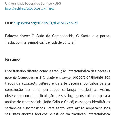
Universidade Federal de Sergipe - UFS
https://orcid.org/0000-0003-1449-3507
DOI:
https://doi.org/10.51951/ti.v15i35.p6-21
Palavras-chave:
O Auto da Compadecida. O Santo e a porca.
Tradução intersemiótica. Identidade cultural
Resumo
Este trabalho discute como a tradução Intersemiótica das peças
O
auto da Compadecida
e
O santo e a porca
, proporcionalmente aos
traços da
commedia dell’arte
e da arte circense, contribui para a
construção de uma identidade sertaneja nordestina. Assim,
observa-se como a articulação dessas linguagens colabora para a
análise de tipos sociais (João Grilo e Chicó) e espaços identitários
sertanejos e nordestinos. Para tanto, este artigo ampara-se nos
seguintes aportes teóricos: o estudo da tradução Intersemiótica