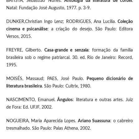
BATISTA, Sebastião Nunes.
Antologia da literatura de cordel
.
Natal: Fundação José Augusto, 1977. p. 3-9.
DUNKER,Christian Ingo Lenz; RODRIGUES, Ana Lucilia.
Coleção
cinema e psicanálise
: a criação do desejo. São Paulo: Editora
Versos, 2015.
FREYRE, Gilberto.
Casa-grande e senzala
: formação da família
brasileira sob o regime patriarcal. 30. ed. Rio de Janeiro: Record,
1995.
MOISÉS, Massaud; PAES, José Paulo.
Pequeno dicionário de
literatura brasileira
. São Paulo: Cultrix, 1980.
NASCIMENTO, Emanuel.
Ângulos
: literatura e outras artes. Juiz
de Fora: Ed. UFJF, 2002.
NOGUEIRA, Maria Aparecida Lopes.
Ariano Suassuna
: o cabreiro
tresmalhado. São Paulo: Palas Athena, 2002.