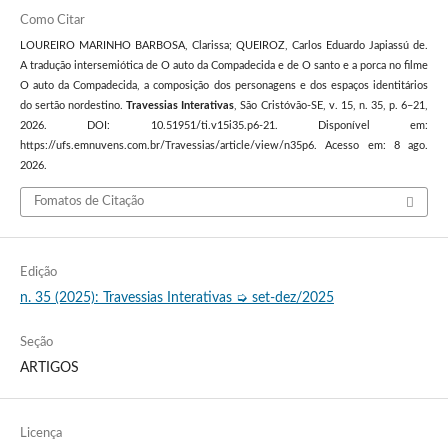
Como Citar
LOUREIRO MARINHO BARBOSA, Clarissa; QUEIROZ, Carlos Eduardo Japiassú de.
A tradução intersemiótica de O auto da Compadecida e de O santo e a porca no filme
O auto da Compadecida, a composição dos personagens e dos espaços identitários
do sertão nordestino.
Travessias Interativas
, São Cristóvão-SE, v. 15, n. 35, p. 6–21,
2026. DOI: 10.51951/ti.v15i35.p6-21. Disponível em:
https://ufs.emnuvens.com.br/Travessias/article/view/n35p6. Acesso em: 8 ago.
2026.
Fomatos de Citação
Edição
n. 35 (2025): Travessias Interativas ➭ set-dez/2025
Seção
ARTIGOS
Licença