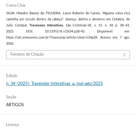
Como Citar
SILVA, Hiandro Bastos da; FIGUEIRA, Lauro Roberto do Carmo. “Alguma coisa viva
caminha em círculo dentro da cabeça”: doença, delírio e desterro em Cefaleia, de
Julio Cortázar.
Travessias Interativas
, São Cristóvão-SE, v. 15, n. 34, p. 28–43,
2025. DOI: 10.51951/ti.v15i34.p28-43. Disponível em:
https://ufs.emnuvens.com.br/Travessias/article/view/n34p28. Acesso em: 7 ago.
2026.
Fomatos de Citação
Edição
n. 34 (2025): Travessias Interativas ➭ mai-ago/2025
Seção
ARTIGOS
Licença