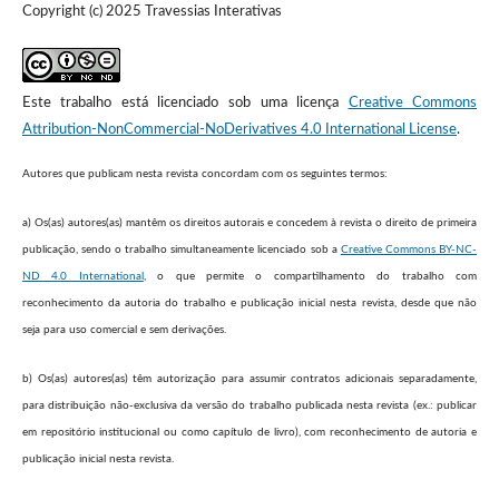
Copyright (c) 2025 Travessias Interativas
Este trabalho está licenciado sob uma licença
Creative Commons
Attribution-NonCommercial-NoDerivatives 4.0 International License
.
Autores que publicam nesta revista concordam com os seguintes termos:
a) Os(as) autores(as) mantêm os direitos autorais e concedem à revista o direito de primeira
publicação, sendo o trabalho simultaneamente licenciado sob a
Creative Commons BY-NC-
ND 4.0 International
, o que permite o compartilhamento do trabalho com
reconhecimento da autoria do trabalho e publicação inicial nesta revista, desde que não
seja para uso comercial e sem derivações.
b) Os(as) autores(as) têm autorização para assumir contratos adicionais separadamente,
para distribuição não-exclusiva da versão do trabalho publicada nesta revista (ex.: publicar
em repositório institucional ou como capítulo de livro), com reconhecimento de autoria e
publicação inicial nesta revista.