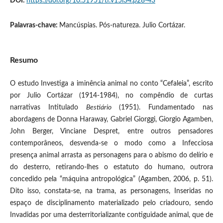
DOI:
https://doi.org/10.51951/ti.v15i34.p28-43
Palavras-chave:
Mancúspias. Pós-natureza. Julio Cortázar.
Resumo
O estudo Investiga a iminência animal no conto “Cefaleia”, escrito
por Julio Cortázar (1914-1984), no compêndio de curtas
narrativas Intitulado
Bestiário
(1951). Fundamentado nas
abordagens de Donna Haraway, Gabriel Giorggi, Giorgio Agamben,
John Berger, Vinciane Despret, entre outros pensadores
contemporâneos, desvenda-se o modo como a Infecciosa
presença animal arrasta as personagens para o abismo do delírio e
do desterro, retirando-lhes o estatuto do humano, outrora
concedido pela “máquina antropológica” (Agamben, 2006, p. 51).
Dito isso, constata-se, na trama, as personagens, Inseridas no
espaço de disciplinamento materializado pelo criadouro, sendo
Invadidas por uma desterritorializante contiguidade animal, que de