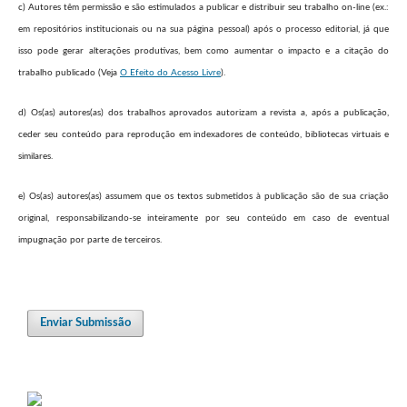
c) Autores têm permissão e são estimulados a publicar e distribuir seu trabalho on-line (ex.:
em repositórios institucionais ou na sua página pessoal) após o processo editorial, já que
isso pode gerar alterações produtivas, bem como aumentar o impacto e a citação do
trabalho publicado (Veja
O Efeito do Acesso Livre
).
d) Os(as) autores(as) dos trabalhos aprovados autorizam a revista a, após a publicação,
ceder seu conteúdo para reprodução em indexadores de conteúdo, bibliotecas virtuais e
similares.
e) Os(as) autores(as) assumem que os textos submetidos à publicação são de sua criação
original, responsabilizando-se inteiramente por seu conteúdo em caso de eventual
impugnação por parte de terceiros.
Enviar Submissão