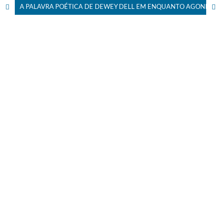
A PALAVRA POÉTICA DE DEWEY DELL EM ENQUANTO AGONIZO, DE WILLIAM FAULKNER