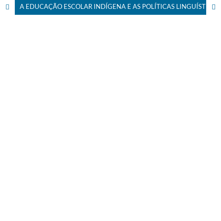
A EDUCAÇÃO ESCOLAR INDÍGENA E AS POLÍTICAS LINGUÍSTICAS PARA O PLURILINGUISMO: UMA BREVE ANÁLISE DO CASO TE’YKUE