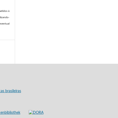
etidos à
ilizando-
eventual