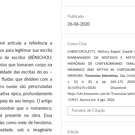
Publicado
26-06-2020
nd articula a referência a
Como Citar
os para legitimar sua escrita
CHRISTOFOLETTI, Melissa Raquel Zanetti F
to de escritor (BÉNICHOU,
EMARANHADO DE SENTIDOS E MITO
MEMÓRIAS DE CHATEAUBRIAND: TANG
entos que tomaram corpo na
MEANINGS AND MYTHS IN CHATEAUBR
idade das escritas do eu –
MEMOIRS.
Travessias Interativas
, São Crist
s fluidas que dividem com a
v. 10, n. 20, p. pp. 160–175, 2020
utre tombe
são perscrutadas
10.51951/ti.v10i20. Disponíve
rativa épica, profundamente
https://ufs.emnuvens.com.br/Travessias/artic
/13957. Acesso em: 8 ago. 2026.
opeia de seu tempo. O artigo
monstrar que o romanesco,
Fomatos de Citação
á presente na obra. Essa
órias como meio de heroísmo,
sidade, sob o imaginário
Edição