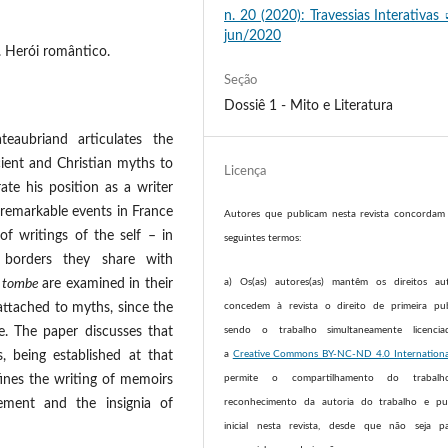
n. 20 (2020): Travessias Interativas 
jun/2020
 Herói romântico.
Seção
Dossiê 1 - Mito e Literatura
eaubriand articulates the
cient and Christian myths to
Licença
ate his position as a writer
 remarkable events in France
Autores que publicam nesta revista concorda
of writings of the self – in
seguintes termos:
borders they share with
a) Os(as) autores(as) mantêm os direitos au
e tombe
are examined in their
concedem à revista o direito de primeira pub
y attached to myths, since the
sendo o trabalho simultaneamente licenci
e. The paper discusses that
a
Creative Commons BY-NC-ND 4.0 Internationa
s, being established at that
permite o compartilhamento do trabal
efines the writing of memoirs
reconhecimento da autoria do trabalho e pub
gement and the insignia of
inicial nesta revista, desde que não seja p