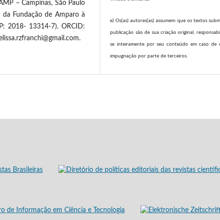
ICAMP – Campinas, São Paulo
sta da Fundação de Amparo à
e) Os(as) autores(as) assumem que os textos subm
P: 2018- 13314-7). ORCID:
publicação são de sua criação original, responsab
lissa.rzfranchi@gmail.com.
se inteiramente por seu conteúdo em caso de 
impugnação por parte de terceiros.