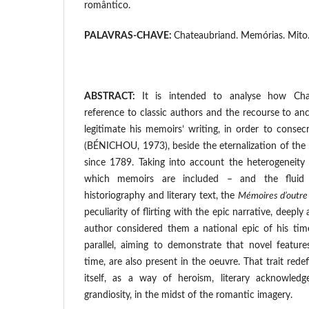
romântico.
PALAVRAS-CHAVE:
Chateaubriand. Memórias. Mito.
ABSTRACT:
It is intended to analyse how Chat
reference to classic authors and the recourse to an
legitimate his memoirs’ writing, in order to consecr
(BÉNICHOU, 1973), beside the eternalization of the
since 1789. Taking into account the heterogeneity 
which memoirs are included – and the fluid 
historiography and literary text, the
Mémoires d’outr
peculiarity of flirting with the epic narrative, deepl
author considered them a national epic of his tim
parallel, aiming to demonstrate that novel feature
time, are also present in the oeuvre. That trait red
itself, as a way of heroism, literary acknowled
grandiosity, in the midst of the romantic imagery.