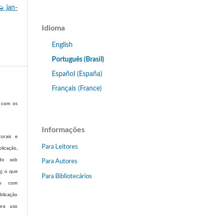
➭ jan-
Idioma
English
Português (Brasil)
Español (España)
Français (France)
m com os
Informações
torais e
Para Leitores
licação,
ado sob
Para Autores
l
, o que
Para Bibliotecários
ho com
licação
ara uso