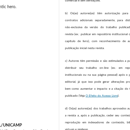
comercial e sem derivações.
tic hero.
b) Os(as) autores(as) têm autorização para 
contratos adicionais separadamente, para dist
não-exclusiva da versão do trabalho publica
revista (ex.: publicar em repositório instituciona
capítulo de livro), com reconhecimento de a
publicação inicial nesta revista.
c) Autores têm permissão e são estimulados a pu
distribuir seu trabalho on-line (ex.: em repo
institucionais ou na sua página pessoal) após o 
editorial, já que isso pode gerar alterações pro
bem como aumentar o impacto e a citação do 
publicado (Veja
O Efeito do Acesso Livre
).
d) Os(as) autores(as) dos trabalhos aprovados a
a revista a, após a publicação, ceder seu conte
reprodução em indexadores de conteúdo, bibl
EL/UNICAMP
virtuais e similares.