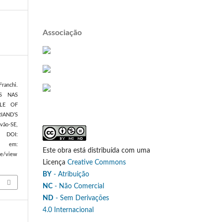
Associação
ranchi.
S NAS
LE OF
IAND’S
óvão-SE,
. DOI:
l em:
Este obra está distribuída com uma
le/view
Licença
Creative Commons
BY
- Atribuição
NC
- Não Comercial
ND
- Sem Derivações
4.0 Internacional