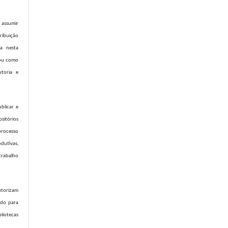
assumir
ribuição
da nesta
l ou como
utoria e
blicar e
sitórios
processo
dutivas,
trabalho
utorizam
údo para
iotecas