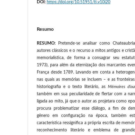
DOI:
https://doi.org/10.51951/ti.v10i20
Resumo
RESUMO:
Pretende-se analisar como Chateaubria
autores clássicos e o recurso a mitos antigos e cristã
memorialística, de forma a consagrar seu estatu
1973), para além da eternização dos marcantes ev
França desde 1789. Levando em conta a heterogene
nas quais as memórias se incluem – e as fronteira
historiografia e o texto literário, as
Mémoires d’o
também em sua peculiaridade de flertar com a nar
ligada ao mito, já que o autor as projetara como ep
procura problematizar esse diálogo, a fim de de
gênero em configuração na época, também est
característica ressignifica a própria escrita de mem
reconhecimento literário e emblema de grandio