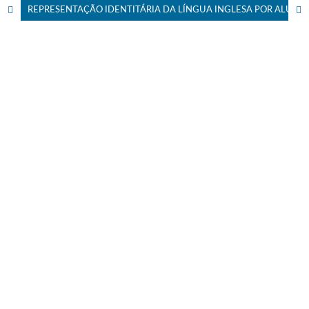
REPRESENTAÇÃO IDENTITÁRIA DA LÍNGUA INGLESA POR ALUNOS DE UMA ESCOLA DA REDE PÚBLICA